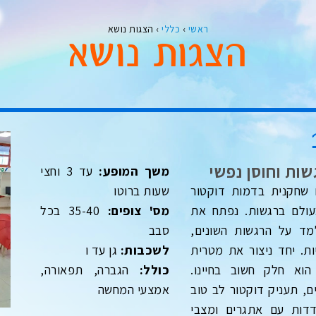
ראשי
›
כללי
›
הצגות נושא
הצגות נושא
ה
מ
ות וחוסן נפשי
משך המופע:
עד 3 וחצי
 שחקנית בדמות דוקטור
שעות ברוטו
עולם ברגשות. נפתח את
מס' צופים:
35-40 בכל
מד על הרגשות השונים,
סבב
ת. יחד ניצור את מטרית
לשכבות:
גן עד ו
וא חלק חשוב בחיינו.
כולל:
הגברה, תפאורה,
, תעניק דוקטור לב טוב
אמצעי המחשה
דות עם אתגרים ומצבי