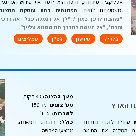
אפליקציה מיוחדת, דרכה הוא לומד את פירוש הפתגמי
ומשמעותם לחיים.
הפתגמים בהם עוסקת ההצגה:
"ואהבת לרעך כמוך", "לך אל הנמלה עצל ראה דרכי
וחכם", "אל תעשה לחברך מה ששנוא עלייך".
גלריה
סירטון
גפ"ן
ממליצים
משך ההצגה:
40 דקות
ת הארץ
מס' צופים:
עד 150
לשכבות:
ג'-ו'
שר שחולם לזכות בתחרות
כולל:
הגברה, תפאורה,
ית המקנה את התואר:
אמצעי המחשה