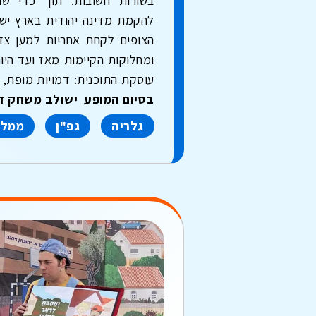
בשורות חשובות. תוך כדי שה
להקמת מדינה יהודית בארץ יש
הצופים לקחת אחריות למען צד
ומחלוקות הקיימות מאז ועד היו
עוסקת התוכנית: דמויות מופת, 
בסיום המופע ישולב משחק די
גלריה
גפ"ן
ממלי