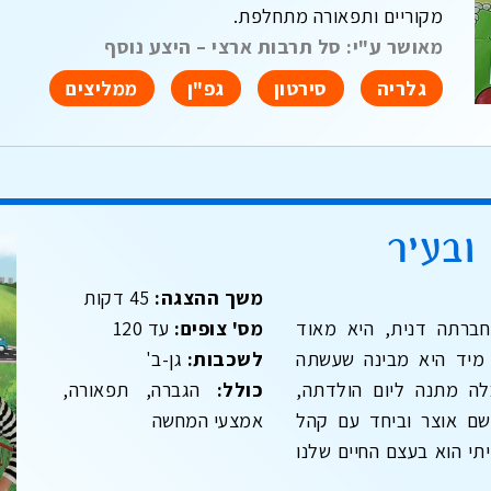
מקוריים ותפאורה מתחלפת.
מאושר ע"י: סל תרבות ארצי – היצע נוסף
גלריה
סירטון
גפ"ן
ממליצים
ובעיר
משך ההצגה:
45 דקות
ברתה דנית, היא מאוד
מס' צופים:
עד 120
מיד היא מבינה שעשתה
לשכבות:
גן-ב'
ה מתנה ליום הולדתה,
כולל:
הגברה, תפאורה,
שם אוצר וביחד עם קהל
אמצעי המחשה
י הוא בעצם החיים שלנו