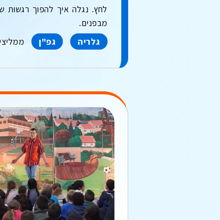
לחץ. נגלה איך להפוך רגשות של
מבפנים.
גלריה
גפ"ן
ממליצי