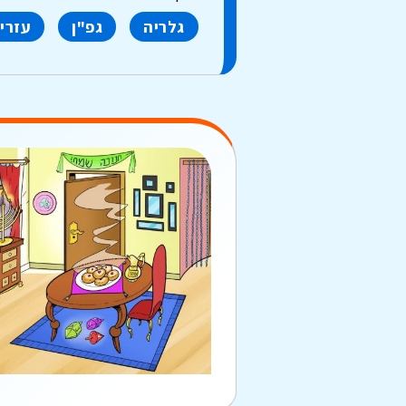
גלריה
גפ"ן
עזרי