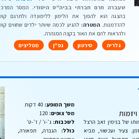
שעברה חרם חברתי בביה"ס היסודי.
המסר המרכז
בהצגה הוא להפוך את הלימון ללימונדה ולתרגם קוש
להזדמנות.
המטרה:
להגיע לכמה שיותר ילדים שחווים קוש
ולהראות להם את האור בקצה המנהרה.
גלריה
סירטון
גפ"ן
ממליצים
משך המופע:
40 דקות
ויזמות
מס' צופים:
120
תו של בנימין זאב הרצל
לשכבות:
ג'-ו' / ז'-ט'
ן. צעיר ועכשווי, מביא
כולל:
הגברה, תפאורה,