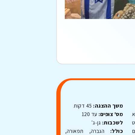
משך ההצגה:
45 דקות
א
מס' צופים:
עד 120
ט
לשכבות:
גן-ג'
ם
כולל:
הגברה, תפאורה,